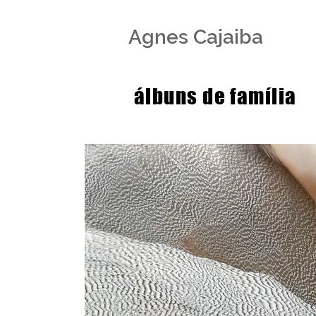
Agnes Cajaiba
álbuns de família