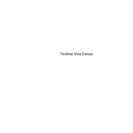
Festival Viva Dança
Fotografia, arte e educação.