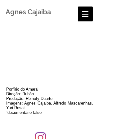
Agnes Cajaiba
Porfírio do Amaral
Direção: Rubão
Produção: Reinofy Duarte
Imagens: Agnes Cajaiba, Alfredo Mascarenhas,
Yuri Rosat
˜documentário falso
Fotografia, arte e educação.