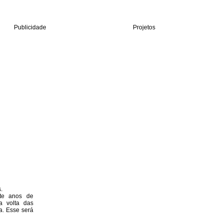
Publicidade
Projetos
.
nte anos de
a volta das
a. Esse será