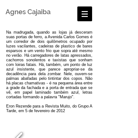
Agnes Cajaiba
Na madrugada, quando as lojas já desceram
suas portas de ferro, a Avenida Carlos Gomes é
um corredor de dois quilômetros ocupado por
luzes vacilantes, cadeiras de plastico de bares
esparsos e um vento frio que sopra até mesmo
no verão. Há carregadores de latas apressados,
cachorros sonolentos e taxistas que sonham
com loiras fatais. Há, também, um ponto de luz
azul insistente, que parece apropriar-se da
decadência para dela zombar. Nele, ouvem-se
palmas abafadas pelo tintintar dos copos. Não
há placas chamativas - é na pequena área entre
a grade da fachada e a porta de entrada que se
vê, em papel laminado também azul, letras
cortadas formando a palavra "Marujo".
Eron Rezende para a Revista Muito, do Grupo A
Tarde, em 5 de fevereiro de 2012